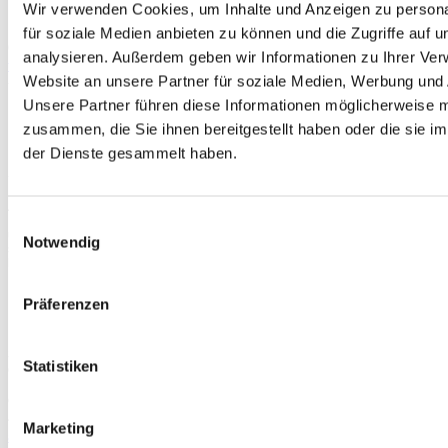
Wir verwenden Cookies, um Inhalte und Anzeigen zu persona
Maria-Theresien-Straße 3 | 4.1
für soziale Medien anbieten zu können und die Zugriffe auf 
6020 Innsbruck
analysieren. Außerdem geben wir Informationen zu Ihrer Ve
thomas@hotelbegleiter.at
Website an unsere Partner für soziale Medien, Werbung und 
+43 664 99 80 92 62
Unsere Partner führen diese Informationen möglicherweise m
zusammen, die Sie ihnen bereitgestellt haben oder die sie 
der Dienste gesammelt haben.
Adrian Katzengruber, MA
Adrian hat ein gutes Gespür dafür, wo in einem Hotel noch ungenutztes
Einwilligungsauswahl
Potenzial steckt. Er verbindet strategisches Marketing mit einem klaren Blick für
unternehmerische Zusammenhänge und entwickelt daraus Maßnahmen, die
Notwendig
sichtbar wirken. Und wenn eine gute Idee im Raum steht, lässt er meist nicht
locker, bis daraus auch echte Wirkung entsteht.
Präferenzen
STANDORT
Statistiken
OBERÖSTERREICH
Ohlsdorferstraße 18a
4810 Gmunden
Marketing
adrian@hotelbegleiter.at