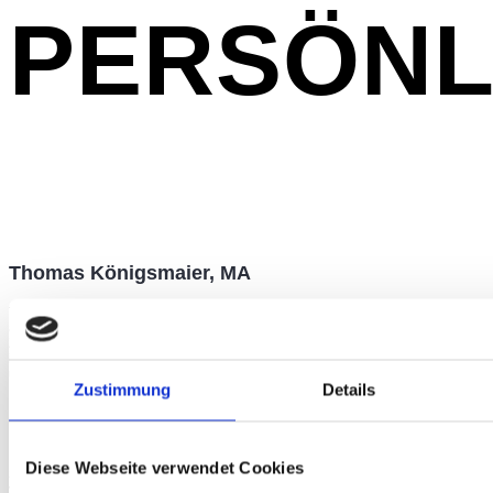
PERSÖNL
Thomas Königsmaier, MA
Thomas ist der Möglichmacher im Team. Seine Leidenschaft gilt den Zahlen –
als Werkzeug für klare Entscheidungen und Potenziale. Er analysiert
Zusammenhänge und entwickelt Strategien, die in der Praxis funktionieren. Für
ihn zählen Ergebnisse statt Präsentationen. Er begleitet die Umsetzung eng,
um aus Ideen messbaren Erfolg zu machen.
Zustimmung
Details
Diese Webseite verwendet Cookies
STANDORT
TIROL