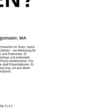
gsmaier, MA
ichmacher im Team. Seine
n Zahlen – als Werkzeug für
 und Potenziale. Er
hänge und entwickelt
 Praxis funktionieren. Für
 statt Präsentationen. Er
zung eng, um aus Ideen
 machen.
ße 3 | 4.1