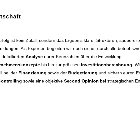
tschaft
Erfolg ist kein Zufall, sondern das Ergebnis klarer Strukturen, sauberer
eidungen. Als Experten begleiten wir euch sicher durch alle betriebswir
detaillierten
Analyse
eurer Kennzahlen über die Entwicklung
rnehmenskonzepte
bis hin zur präzisen
Investitionsberechnung
. Wi
ll bei der
Finanzierung
sowie der
Budgetierung
und sichern euren Er
ontrolling
sowie eine objektive
Second Opinion
bei strategischen E