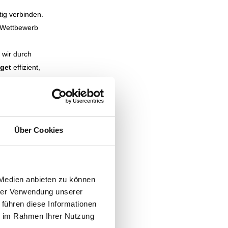
tig verbinden.
 Wettbewerb
 wir durch
get
effizient,
kte mit
rüber hinaus.
Über Cookies
 Medien anbieten zu können
rstützen euch
hrer Verwendung unserer
 führen diese Informationen
chäft und
ie im Rahmen Ihrer Nutzung
ufsstark laufen,