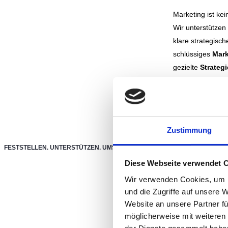
Marketing ist ke
Wir unterstützen
klare strategisch
schlüssiges
Mark
gezielte
Strateg
nutzen vorauss
professionellem
Zustimmung
FESTSTELLEN. UNTERSTÜTZEN. UMSETZEN.
Sales | Rez
Diese Webseite verwendet 
Wir verwenden Cookies, um I
In diesen Bereic
und die Zugriffe auf unsere 
Website an unsere Partner fü
dabei, eure
Vert
möglicherweise mit weiteren
externen Kanälen