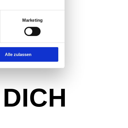
ensiven
Vor-Ort-
cht und gehen
et wird unser
Marketing
nd die
Alle zulassen
 DICH