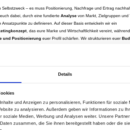
in Selbstzweck – es muss Positionierung, Nachfrage und Ertrag nachhal
 euch dabei, durch eine fundierte
Analyse
von Markt, Zielgruppen und
e Ansatzpunkte zu definieren. Auf dieser Basis entwickeln wir ein
etingkonzept
, das eure Marke und Wirtschaftlichkeit vereint, während
ie und Positionierung
euer Profil schärfen. Wir strukturieren euer
Bud
chauendes
Forecasting
zur Umsatzsteuerung und begleiten neue Proje
Pre-Opening Marketing
bis zur erfolgreichen Markteinführung und da
Details
eption | Reservierung
Cookies
nhalte und Anzeigen zu personalisieren, Funktionen für soziale
hen entscheidet sich, ob Strategie tatsächlich zu Umsatz wird. Wir unte
Website zu analysieren. Außerdem geben wir Informationen zu I
r soziale Medien, Werbung und Analysen weiter. Unsere Partner
riebsstruktur
zu optimieren und die ideale Balance zwischen Direktges
 Daten zusammen, die Sie ihnen bereitgestellt haben oder die s
 (OTA, Reisebüros) zu finden. Damit eure Prozesse effizient und verka